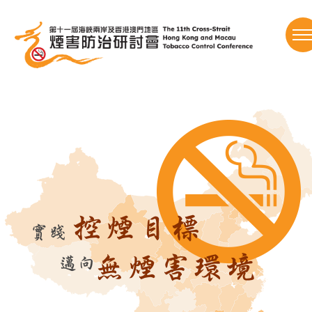
跳
到
内
容