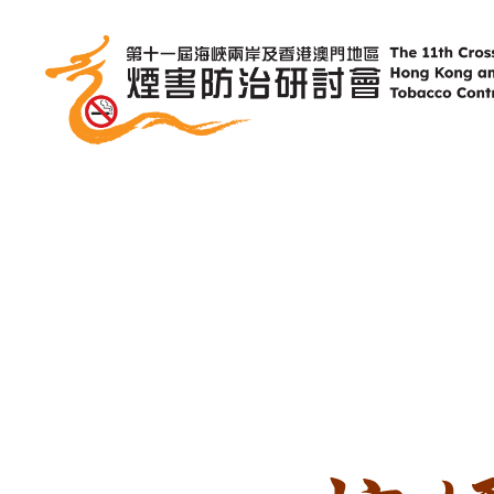
跳
到
內
容