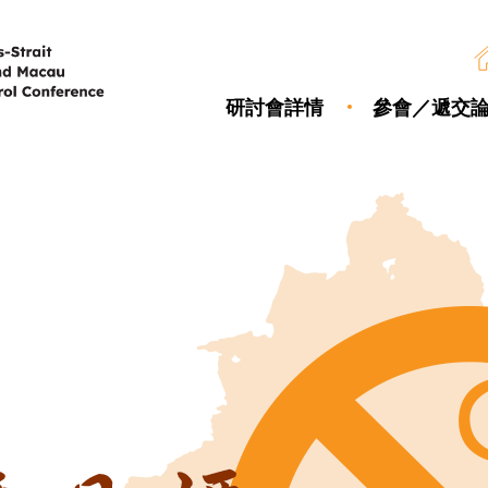
研討會詳情
參會／遞交