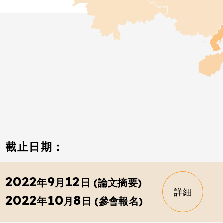
截止日期：
2022
9
12
年
月
日 (論文摘要)
詳細
2022
10
8
年
月
日 (參會報名)