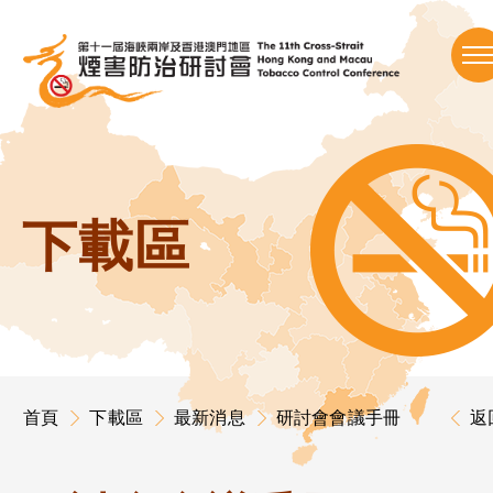
跳
到
內
下載區
容
首頁
下載區
最新消息
研討會會議手冊
返